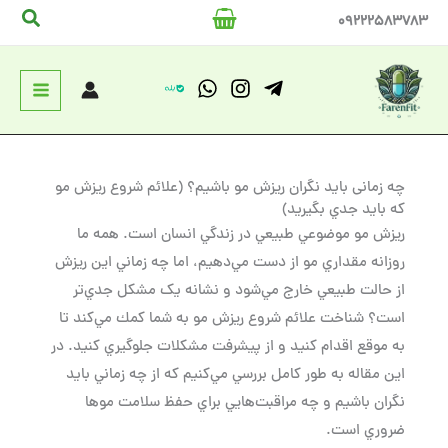
رش
جستج
09222583783
ه
حتوا
چه زمانی بايد نگران ريزش مو باشيم؟ (علائم شروع ريزش مو
كه بايد جدي بگيريد)
ريزش مو موضوعي طبيعي در زندگي انسان است. همه ما
روزانه مقداري مو از دست مي‌دهيم، اما چه زماني اين ريزش
از حالت طبيعي خارج مي‌شود و نشانه يک مشكل جدي‌تر
است؟ شناخت علائم شروع ريزش مو به شما كمك مي‌كند تا
به موقع اقدام كنيد و از پيشرفت مشكلات جلوگيري كنيد. در
اين مقاله به طور كامل بررسي مي‌كنيم كه از چه زماني بايد
نگران باشيم و چه مراقبت‌هايي براي حفظ سلامت موها
ضروري است.