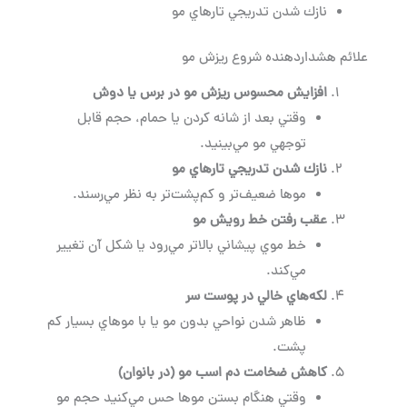
نازك شدن تدريجي تارهاي مو
علائم هشداردهنده شروع ريزش مو
افزايش محسوس ريزش مو در برس يا دوش
وقتي بعد از شانه كردن يا حمام، حجم قابل
توجهي مو مي‌بينيد.
نازك شدن تدريجي تارهاي مو
موها ضعيف‌تر و كم‌پشت‌تر به نظر مي‌رسند.
عقب رفتن خط رويش مو
خط موي پيشاني بالاتر مي‌رود يا شكل آن تغيير
مي‌كند.
لكه‌هاي خالي در پوست سر
ظاهر شدن نواحي بدون مو يا با موهاي بسيار كم
پشت.
كاهش ضخامت دم اسب مو (در بانوان)
وقتي هنگام بستن موها حس مي‌كنيد حجم مو