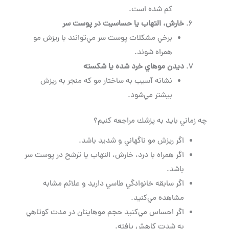
كم شده است.
خارش، التهاب يا حساسيت در پوست سر
برخي مشكلات پوست سر مي‌توانند با ريزش مو
همراه شوند.
ديدن موهاي خرد شده يا شكسته
نشانه آسيب به ساختار مو كه منجر به ريزش
بيشتر مي‌شود.
چه زماني بايد به پزشك مراجعه كنيم؟
اگر ريزش مو ناگهاني و شديد باشد.
اگر همراه با درد، خارش، التهاب يا ترشح در پوست سر
باشد.
اگر سابقه خانوادگي طاسي داريد و علائم مشابه
مشاهده مي‌كنيد.
اگر احساس مي‌كنيد حجم موهايتان در مدت كوتاهي
به شدت كاهش يافته.