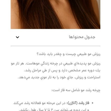
جدول محتواها
ريزش مو طبيعي چيست و چقدر بايد باشد؟
ريزش مو پديده‌اي طبيعي در چرخه زندگي موهاست. هر تار مو
يك دوره عمر مشخص دارد و پس از طي مراحل رشد،
استراحت و ريزش، جاي خود را به تار موي جديد مي‌دهد.
چرخه رشد مو شامل سه فاز است:
فاز رشد (آناژن)
:
در اين مرحله مو فعالانه رشد مي‌كند
و اين دوره مي‌تواند بين ۲ تا ۷ سال طول بكشد.