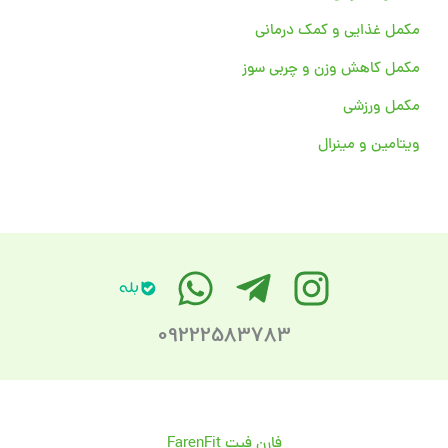
مکمل غذایی و کمک درمانی
مکمل کاهش وزن و چربی سوز
مکمل ورزشی
ویتامین و مینرال
09222583783
فارن فیت FarenFit