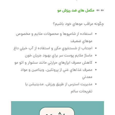
⇐ ⇐
مکمل های ضد ریزش مو
چگونه مراقب موهاي خود باشيم؟
استفاده از شامپوها و محصولات ملايم و مخصوص
موهاي ضعيف
اجتناب از شستشوي مكرر و استفاده از آب خيلي داغ
ماساژ ملايم پوست سر براي بهبود جريان خون
كاهش مصرف ابزارهاي حرارتي مانند سشوار و اتو مو
مصرف غذاهاي غني از پروتئين، ويتامين و مواد
معدني
مديريت استرس از طريق ورزش، مديتيشن يا
تفريحات سالم