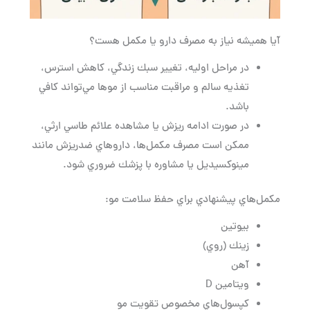
آيا هميشه نياز به مصرف دارو يا مكمل هست؟
در مراحل اوليه، تغيير سبك زندگي، كاهش استرس،
تغذيه سالم و مراقبت مناسب از موها مي‌تواند كافي
باشد.
در صورت ادامه ريزش يا مشاهده علائم طاسي ارثي،
ممكن است مصرف مكمل‌ها، داروهاي ضدريزش مانند
مينوكسيديل يا مشاوره با پزشك ضروري شود.
مكمل‌هاي پيشنهادي براي حفظ سلامت مو:
بيوتين
زينك (روي)
آهن
ويتامين D
كپسول‌هاي مخصوص تقويت مو