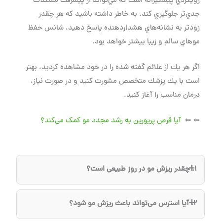
رويكردي پيشگيرانه است كه مي‌تواند از پيشرفت مشكلات
جدي‌تر جلوگيري كند. به خاطر داشته باشيد كه هر چقدر
زودتر به نشانه‌هاي هشداردهنده پاسخ دهيد، شانس حفظ
موهاي سالم و زيبا بيشتر خواهد بود.
اگر هر يك از علائم گفته شده را در خود مشاهده كرديد، بهتر
است با يك پزشك متخصص مشورت كنيد و در صورت نياز،
درمان مناسب را آغاز كنيد.
⇐ ⇐
آیا قرص پریورین به رشد مجدد مو کمک می‌کند؟
1. چقدر ریزش مو در روز طبیعی است؟
ريزش روزانه حدود ۵۰ تا ۱۰۰ تار مو طبیعی است و بخشی از
2. آیا استرس می‌تواند باعث ریزش مو شود؟
چرخه طبیعی رشد مو محسوب می‌شود.