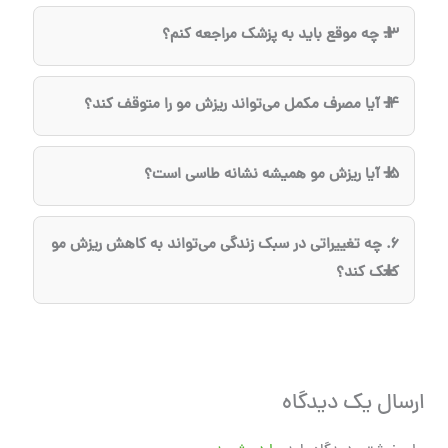
بله، استرس زیاد می‌تواند چرخه رشد مو را مختل کند و
3. چه موقع باید به پزشک مراجعه کنم؟
باعث ورود زودهنگام موها به فاز ریزش شود.
اگر ریزش مو شدید، ناگهانی یا همراه با علائمی مانند درد،
4. آیا مصرف مکمل می‌تواند ریزش مو را متوقف کند؟
التهاب یا خارش پوست سر باشد، بهتر است با پزشک
مشورت کنید.
مکمل‌هایی مانند بیوتین، زینک و ویتامین D می‌توانند به
5. آیا ریزش مو همیشه نشانه طاسی است؟
بهبود سلامت مو کمک کنند، اما درمان قطعی نیاز به بررسی
علت اصلی ریزش مو دارد.
خیر، بسیاری از عوامل موقتی می‌توانند باعث ریزش مو
6. چه تغییراتی در سبک زندگی می‌تواند به کاهش ریزش مو
شوند. فقط در صورت وجود الگوهای خاص مانند عقب
کمک کند؟
رفتن خط مو یا نواحی خالی روی پوست سر باید به طاسی
مشکوک شد.
رژیم غذایی سالم، کاهش استرس، خواب کافی، مراقبت
صحیح از موها و پرهیز از مصرف بیش از حد مواد شیمیایی
از مهم‌ترین اقدامات پیشگیرانه هستند.
ارسال یک دیدگاه