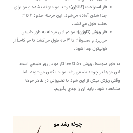
فاز استراحت (كاتاژن)
:
رشد مو متوقف شده و مو براي
جدا شدن آماده مي‌شود. اين مرحله حدود ۲ تا ۳
هفته طول مي‌كشد.
فاز ريزش (تلوژن)
:
مو در اين مرحله به طور طبيعي
مي‌ريزد و معمولاً ۲ تا ۴ ماه طول مي‌كشد تا مو كاملاً از
فولیکول جدا شود.
به طور متوسط، ريزش ۵۰ تا ۱۰۰ تار مو در روز طبيعي است.
اين موها در چرخه طبيعي رشد مو جايگزين مي‌شوند. اما
وقتي ريزش بيش از اين شود يا تغييراتي در ظاهر موها
مشاهده شود، بايد آن را جدي بگيريم.