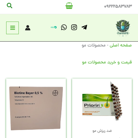
رش
جستج
09222583783
ه
حتوا
صفحه اصلی
-
محصولات مو
قیمت و خرید محصولات مو
قیمت
قیمت
فعلی:
اصلی:
تومان22,500,000.
تومان23,000,000
بود.
ضد ریزش مو