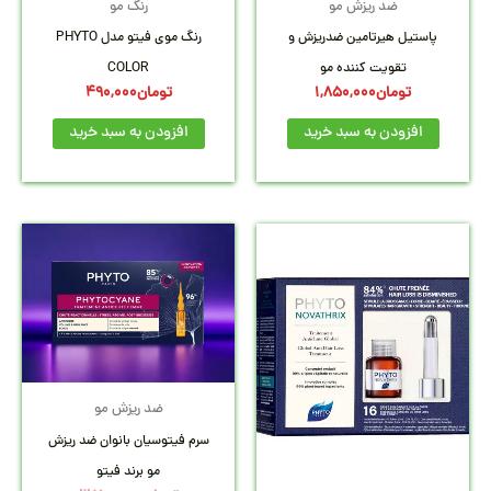
ضد ریزش مو
رنگ مو
پاستیل هیرتامین ضدریزش و
رنگ موی فیتو مدل PHYTO
تقویت کننده مو
COLOR
تومان
1,850,000
تومان
490,000
افزودن به سبد خرید
افزودن به سبد خرید
قیمت
قیمت
این
فعلی:
اصلی:
محصول
تومان3,500,000.
تومان0,000
بود.
دارای
انواع
مختلفی
می
ضد ریزش مو
باشد.
سرم فیتوسیان بانوان ضد ریزش
گزینه
مو برند فیتو
ها