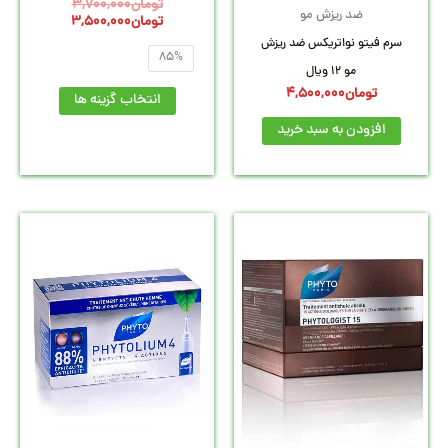
تومان
3,700,000
ضد ریزش مو
ممکن
تومان
3,500,000
سرم فیتو نواتریکس ضد ریزش
است
85%
مو 12 ویال
در
تومان
4,500,000
انتخاب گزینه ها
صفحه
افزودن به سبد خرید
محصول
انتخاب
شوند