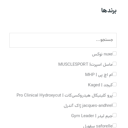
برندها
nuxe نوکس
ماسل اسپرت| MUSCLESPORT
ام اچ پی | MHP
کیجد | Kaged
پرو کلینیکال هیدروکسی‌کات | Pro Clinical Hydroxycut
jacques-andhrel ژاک آندرل
جیم لیدر | Gym Leader
saforelle سفورل