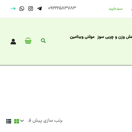
09222583783
سبد‌خرید
ش وزن و چربی سوز
مولتی ویتامین
جستجو