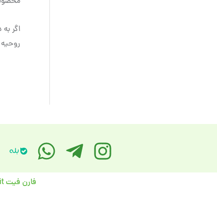
محصول
اگر به 
روحیه و
فارن فیت FarenFit