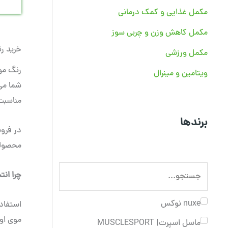
مکمل غذایی و کمک درمانی
مکمل کاهش وزن و چربی سوز
خرید ر
مکمل ورزشی
رنگ مو 
ویتامین و مینرال
شما می
مناسبت
برندها
در فروش
محصولی 
چرا ان
nuxe نوکس
استفاد
موی اور
ماسل اسپرت| MUSCLESPORT