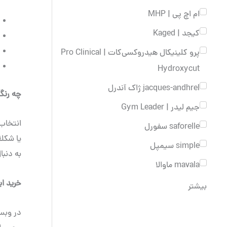
ام اچ پی | MHP
کیجد | Kaged
پرو کلینیکال هیدروکسی‌کات | Pro Clinical
Hydroxycut
jacques-andhrel ژاک آندرل
چه رنگ
جیم لیدر | Gym Leader
انتخاب
saforelle سفورل
یا شکلا
simple سیمپل
به دنبا
mavala ماوالا
خرید ای
بیشتر
در وبسا