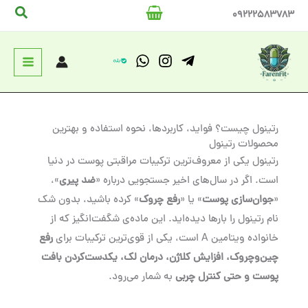
رش
جستج
09222583783
ه
حتوا
رتینول چیست؟ فواید، کاربردها، نحوه استفاده و بهترین
محصولات رتینول
رتینول یکی از معروف‌ترین ترکیبات مراقبتی پوست در دنیا
است. اگر در سال‌های اخیر جستجویی درباره «
ضد پیری
»،
«
جوان‌سازی پوست
» یا «
رفع چروک
» کرده باشید، بدون شک
نام رتینول را بارها دیده‌اید. این ماده‌ی شگفت‌انگیز که از
خانواده ویتامین A است، یکی از قوی‌ترین ترکیبات برای
رفع
چین‌وچروک، افزایش کلاژن، درمان لک، یکدست‌کردن بافت
پوست و حتی کنترل چربی
به شمار می‌رود.