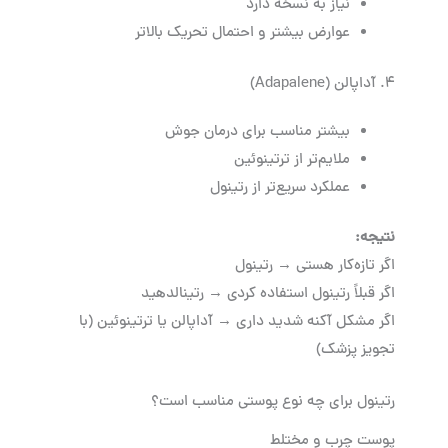
نیاز به نسخه دارد
عوارض بیشتر و احتمال تحریک بالاتر
۴. آداپالن (Adapalene)
بیشتر مناسب برای درمان جوش
ملایم‌تر از ترتینوئین
عملکرد سریع‌تر از رتینول
نتیجه
:
اگر تازه‌کار هستی → رتینول
اگر قبلاً رتینول استفاده کردی → رتینالدهید
اگر مشکل آکنه شدید داری → آداپالن یا ترتینوئین (با
تجویز پزشک)
رتینول برای چه نوع پوستی مناسب است؟
پوست چرب و مختلط