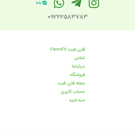
09222583783
فارن فیت FarenFit
تماس
درباره‌ما
فروشگاه
مجله فارن فیت
حساب کاربری
سبد‌خرید