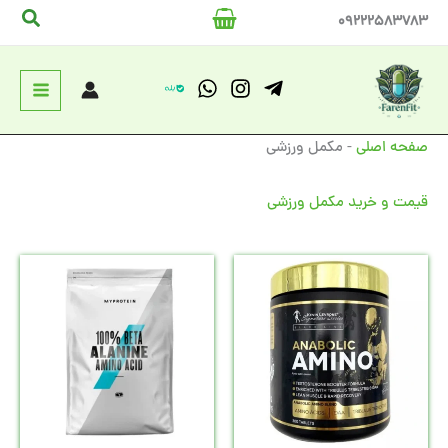
رش
جستج
09222583783
ه
حتوا
صفحه اصلی
-
مکمل ورزشی
قیمت و خرید مکمل ورزشی