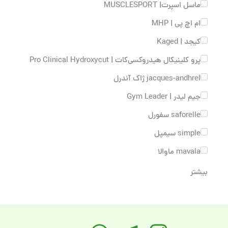
ماسل اسپرت| MUSCLESPORT
ام اچ پی | MHP
کیجد | Kaged
پرو کلینیکال هیدروکسی‌کات | Pro Clinical Hydroxycut
jacques-andhrel ژاک آندرل
جیم لیدر | Gym Leader
saforelle سفورل
simple سیمپل
mavala ماوالا
بیشتر