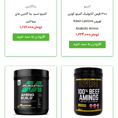
آمینو
بتاآلانین
300 قرص آنابولیک آمینو کوین
آمینو اسید بتا آلانین مای
لورون Kevin Levrone
پروتئین
تومان
1,176,000
Anabolic Amino
تومان
1,224,000
افزودن به سبد خرید
افزودن به سبد خرید