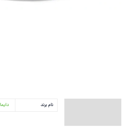
توضیحات تکمیلی
نام برند
دایماتیز |
نظرات (0)