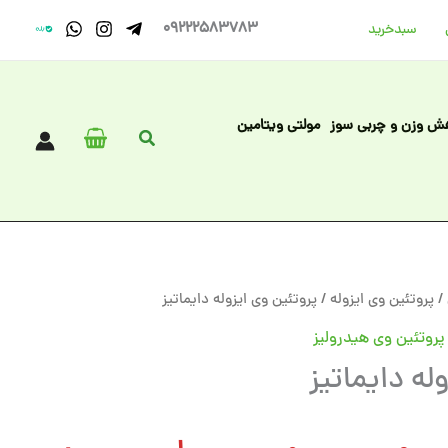
09222583783
سبد‌خرید
ش وزن و چربی سوز
مولتی ویتامین
جستجو
/
پروتئین وی ایزوله
/ پروتئین وی ایزوله دایماتیز
پروتئین وی هیدرولیز
له دایماتیز