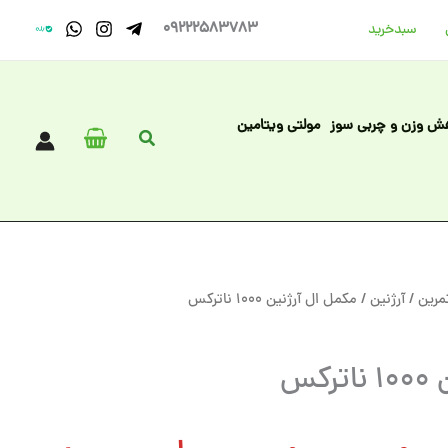
09222583783
سبد‌خرید
ش وزن و چربی سوز
مولتی ویتامین
جستجو
مرین
/
آرژنین
/ مکمل ال آرژنین 1000 ناترکس
کس