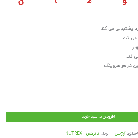
مان
0
د پشتیبانی می کند
می کند
تر
ی کند
افزودن به سبد خرید
‌بندی:
آرژنین
برند:
ناترکس | NUTREX