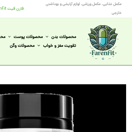
رش
مکمل غذایی، مکمل ورزشی، لوازم آرایشی و بهداشتی
فارن فیت FarenFit
ه
خارجی
حتوا
محصولات بدن
محصولات پوست
محص
تقویت مغز و خواب
محصولات وگن