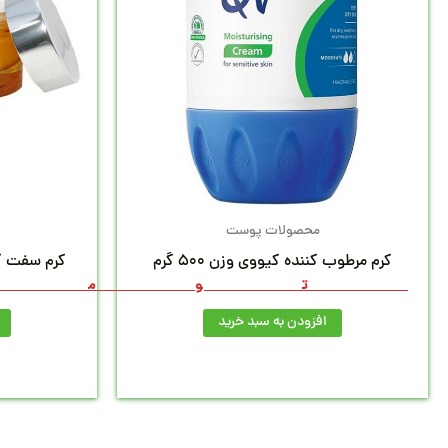
محصولات پوست
کرم مرطوب کننده کیووی وزن 500 گرم
کرم سفت کننده
توما
ت
افزودن به سبد خرید