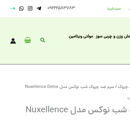
09222583783
سبد‌خرید
ش وزن و چربی سوز
مولتی ویتامین
جستجو
چروک
/ سرم ضد چروک شب نوکس مدل Nuxellence Detox
ت
سرم ضد چروک شب نوکس مدل Nuxellence