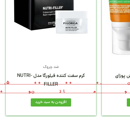
ضد چروک
ش پوزای
کرم سفت کننده فیلورگا مدل NUTRI-
0,000
,500
FILLER
مان
توم
00
افزودن به سبد خرید