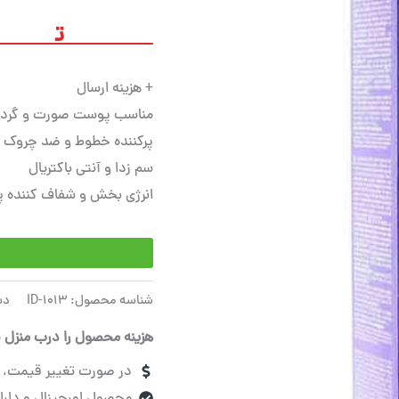
مدل
Nuxellence
تو
Detox
عدد
+ هزینه ارسال
مناسب پوست صورت و گرد
پرکننده خطوط و ضد چروک
سم زدا و آنتی باکتریال
انرژی بخش و شفاف کننده 
شناسه محصول:
ID-1013
دس
هزینه محصول را درب منزل پ
در صورت تغییر قیمت، قب
محصول اورجینال و دارای