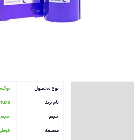
توضیحات تکمیلی
نوع محصول
نوکس
نام برند
nuxe نوکس
نظرات (0)
حجم
حجم 50 میلی لیت
محفظه
قوطی 