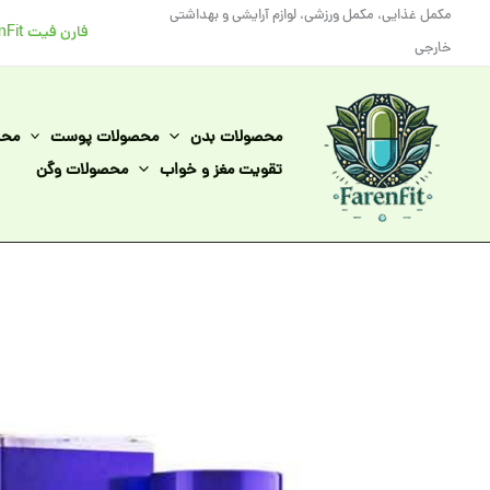
رش
مکمل غذایی، مکمل ورزشی، لوازم آرایشی و بهداشتی
فارن فیت FarenFit
ه
خارجی
حتوا
محصولات بدن
محصولات پوست
محص
تقویت مغز و خواب
محصولات وگن