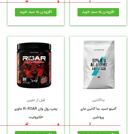
1,02
1,10
1,