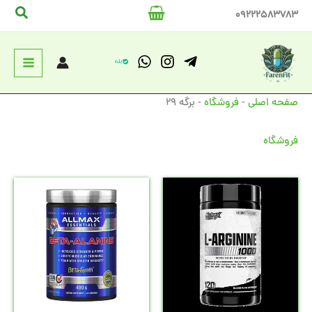
رش
جستج
09222583783
ه
حتوا
صفحه اصلی
-
فروشگاه
-
برگه 29
فروشگاه