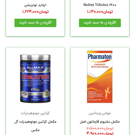
Nutrex Tribulus 1400
اپلاید نوتریشن
تومان
1,140,000
تومان
1,224,000
افزودن به سبد خرید
افزودن به سبد خرید
قیمت
قیمت
فعلی:
اصلی:
تومان4,900,000.
تومان6,500,000
بود.
مولتی ویتامین
کراتین مونوهیدرات
مکمل سلنیوم فارماتون اصل
مکمل کراتین مونوهیدرات آل
تومان
6,500,000
مکس
تومان
4,900,000