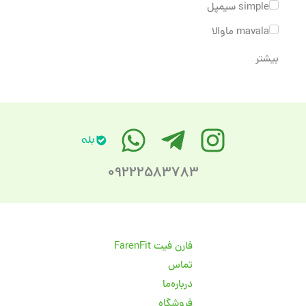
simple سیمپل
mavala ماوالا
بیشتر
09222583783
فارن فیت FarenFit
تماس
درباره‌ما
فروشگاه