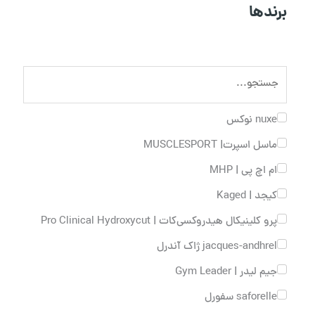
برندها
nuxe نوکس
ماسل اسپرت| MUSCLESPORT
ام اچ پی | MHP
کیجد | Kaged
پرو کلینیکال هیدروکسی‌کات | Pro Clinical Hydroxycut
jacques-andhrel ژاک آندرل
جیم لیدر | Gym Leader
saforelle سفورل