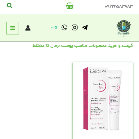
رش
جستج
09222583783
ه
حتوا
قیمت و خرید محصولات مناسب پوست نرمال تا مختلط