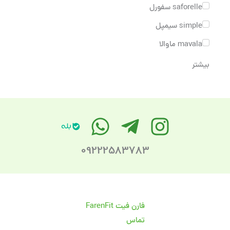
saforelle سفورل
simple سیمپل
mavala ماوالا
بیشتر
09222583783
فارن فیت FarenFit
تماس