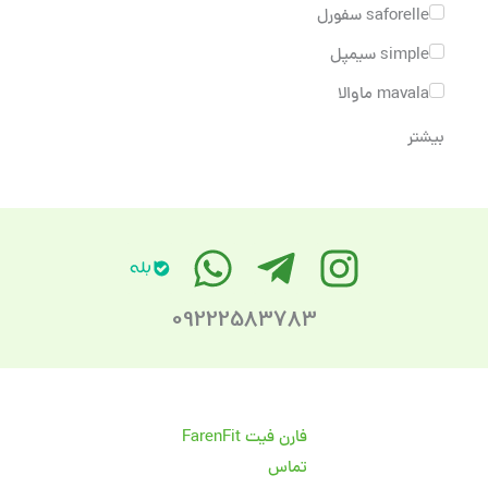
saforelle سفورل
simple سیمپل
mavala ماوالا
بیشتر
09222583783
فارن فیت FarenFit
تماس