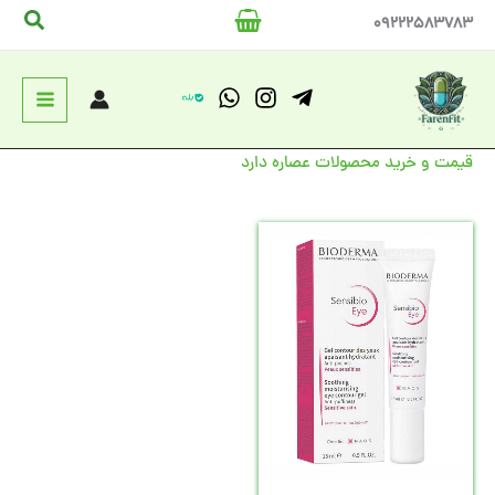
رش
جستج
09222583783
ه
حتوا
قیمت و خرید محصولات عصاره دارد