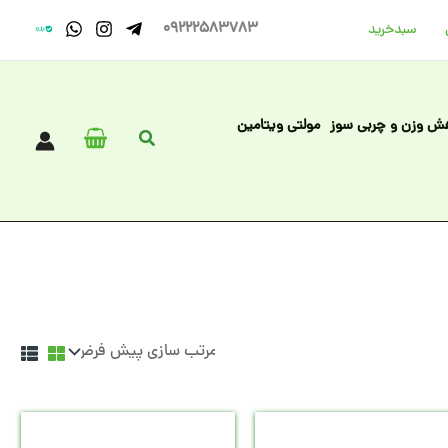
09222583783
سبد‌خرید
ش وزن و چربی سوز
مولتی ویتامین
جستجو