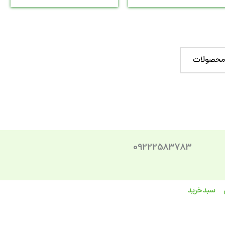
 محصولات
09222583783
سبد‌خرید