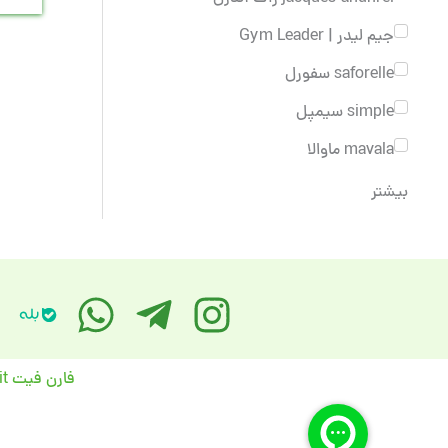
جیم لیدر | Gym Leader
saforelle سفورل
simple سیمپل
mavala ماوالا
بیشتر
فارن فیت FarenFit