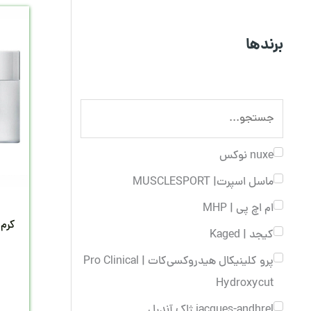
برندها
nuxe نوکس
ماسل اسپرت| MUSCLESPORT
ام اچ پی | MHP
کرم 
کیجد | Kaged
پرو کلینیکال هیدروکسی‌کات | Pro Clinical
Hydroxycut
jacques-andhrel ژاک آندرل