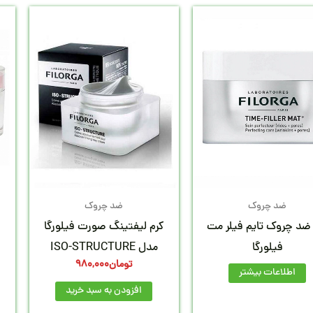
ضد چروک
ضد چروک
ضد چروک تایم فیلر مت
کرم لیفتینگ صورت فیلورگا
فیلورگا
مدل ISO-STRUCTURE
تومان
980,000
اطلاعات بیشتر
افزودن به سبد خرید