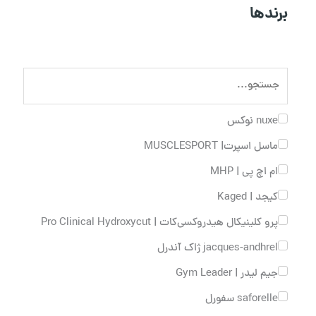
برندها
nuxe نوکس
ماسل اسپرت| MUSCLESPORT
ام اچ پی | MHP
کیجد | Kaged
پرو کلینیکال هیدروکسی‌کات | Pro Clinical Hydroxycut
jacques-andhrel ژاک آندرل
جیم لیدر | Gym Leader
saforelle سفورل