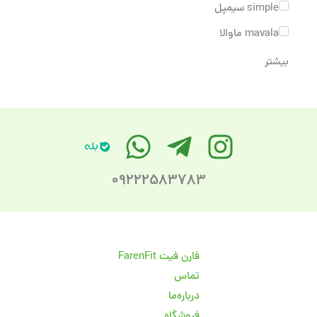
simple سیمپل
mavala ماوالا
بیشتر
09222583783
فارن فیت FarenFit
تماس
درباره‌ما
فروشگاه