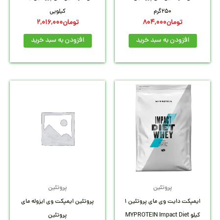
250گرم
کیلویی
تومان
804,000
تومان
2,016,000
افزودن به سبد خرید
افزودن به سبد خرید
پروتئین
پروتئین
ایمپکت دایت وی مای پروتئین 1
پروتئین ایمپکت وی ایزوله مای
کیلو MYPROTEIN Impact Diet
پروتئین