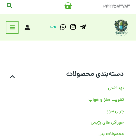
رش
جستج
09222583783
ه
حتوا
دسته‌بندی محصولات
بهداشتی
تقویت مغز و خواب
چربی سوز
خوراکی های رژیمی
محصولات بدن