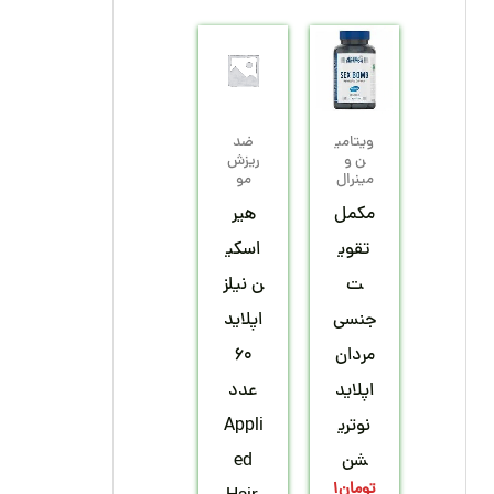
ویتامی
ضد
ن و
ریزش
مینرال
مو
مکمل
هیر
تقوی
اسکی
ت
ن نیلز
جنسی
اپلاید
مردان
60
اپلاید
عدد
نوتری
Appli
شن
ed
تومان
1