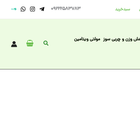
09222583783
سبد‌خرید
ش وزن و چربی سوز
مولتی ویتامین
جستجو