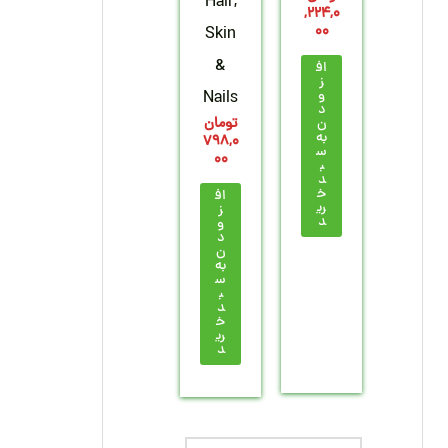
Hair,
,224,0
00
Skin
&
اف
ز
و
Nails
د
تومان
ن
به
798,0
س
00
ب
د
خ
اف
ری
ز
د
و
د
ن
به
س
ب
د
خ
ری
د